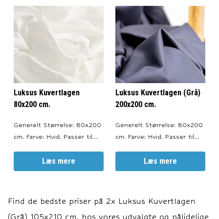
Trådtæthed (Thread
Trådtæthed (Thread
Count): 500 TC pr. tomme.
Count): 500 TC pr. tomme.
Vævet efter satin-metoden.
Vævet efter satin-metoden.
Oeko Tex Certificeret. ---
Oeko Tex Certificeret. ---
Vask og Vedligehol
Vask og Vedligehol
Luksus Kuvertlagen
Luksus Kuvertlagen (Grå)
80x200 cm.
200x200 cm.
Generelt Størrelse: 80x200
Generelt Størrelse: 80x200
cm. Farve: Hvid. Passer til
cm. Farve: Hvid. Passer til
topmadrasser med en højde
topmadrasser med en højde
på 6-10 cm. --- Materiale
Læs mere
på 6-10 cm. --- Materiale
Læs mere
100% bomuldssatin.
100% bomuldssatin.
Trådtæthed (Thread
Trådtæthed (Thread
Count): 500 TC pr. tomme.
Count): 500 TC pr. tomme.
Find de bedste priser på
2x Luksus Kuvertlagen
Vævet efter satin-metoden.
Vævet efter satin-metoden.
(Grå) 105x210 cm.
hos vores udvalgte og pålidelige
Oeko Tex Certificeret. ---
Oeko Tex Certificeret. ---