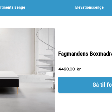
ntinentalsenge
Elevationssenge
Fagmandens Boxmadra
4490.00
kr
Gå til
fo