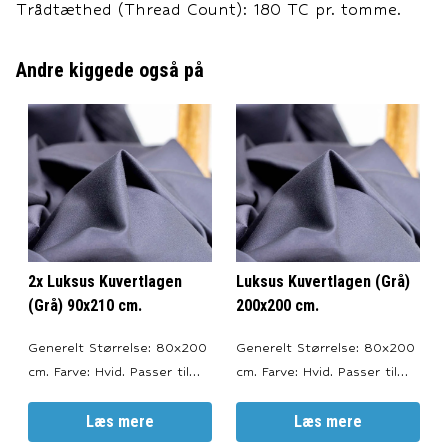
Trådtæthed (Thread Count): 180 TC pr. tomme.
Andre kiggede også på
2x Luksus Kuvertlagen
Luksus Kuvertlagen (Grå)
(Grå) 90x210 cm.
200x200 cm.
Generelt Størrelse: 80x200
Generelt Størrelse: 80x200
cm. Farve: Hvid. Passer til
cm. Farve: Hvid. Passer til
topmadrasser med en højde
topmadrasser med en højde
på 6-10 cm. --- Materiale
Læs mere
på 6-10 cm. --- Materiale
Læs mere
100% bomuldssatin.
100% bomuldssatin.