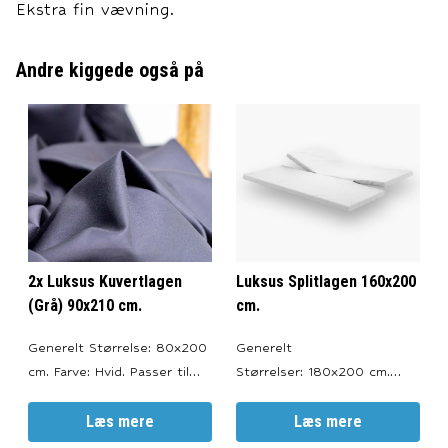
Ekstra fin vævning.
Andre kiggede også på
2x Luksus Kuvertlagen
Luksus Splitlagen 160x200
(Grå) 90x210 cm.
cm.
Generelt Størrelse: 80x200
Generelt
cm. Farve: Hvid. Passer til
Størrelser: 180x200 cm.
topmadrasser med en højde
Farve: Hvid. Split: 60 cm. i
på 6-10 cm. --- Materiale
Læs mere
hoved- og fodende. Passer
Læs mere
100% bomuldssatin.
til topmadrasser med en