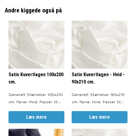
Andre kiggede også på
Satin Kuvertlagen 100x200
Satin Kuvertlagen - Hvid -
cm.
90x210 cm.
Generelt Størrelse: 105x210
Generelt Størrelse: 90x210
cm. Farve: Hvid. Passer til
cm. Farve: Hvid. Passer til
topmadrasser med en højde
topmadrasser med en højde
på 6-10 cm. --- Materiale
Læs mere
på 6-10 cm. --- Materiale
Læs mere
100% bomuldssatin.
100% bomuldssatin.
Trådtæthed (Thread
Trådtæthed (Thread