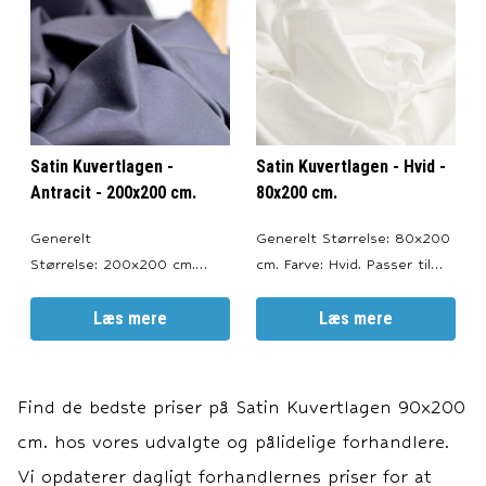
Count): 500 TC pr. tomme.
Count): 500 TC pr. tomme.
Vævet efter satin-metoden.
Vævet efter satin-metoden.
Oeko Tex Certificeret. ---
Oeko Tex Certificeret. ---
Vask og Vedligeho
Vask og Vedligehol
Satin Kuvertlagen -
Satin Kuvertlagen - Hvid -
Antracit - 200x200 cm.
80x200 cm.
Generelt
Generelt Størrelse: 80x200
Størrelse: 200x200 cm.
cm. Farve: Hvid. Passer til
Farve: Antracit. Passer til
topmadrasser med en højde
topmadrasser med en højde
Læs mere
på 6-10 cm. --- Materiale
Læs mere
på 6-10 cm. --- Materiale
100% bomuldssatin.
100% bomuldssatin.
Trådtæthed (Thread
Trådtæthed (Thread
Count): 500 TC pr. tomme.
Find de bedste priser på
Satin Kuvertlagen 90x200
Count): 500 TC pr. tomme.
Vævet efter satin-metoden.
cm.
hos vores udvalgte og pålidelige forhandlere.
Vævet efter satin-metoden.
Oeko Tex Certificeret. ---
Oeko Tex Certificeret. ---
Vask og Vedligehol
Vi opdaterer dagligt forhandlernes priser for at