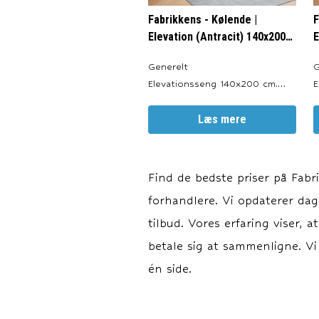
Fabrikkens - Kølende |
F
Elevation (Antracit) 140x200
E
cm.
c
Generelt
G
Elevationsseng 140x200 cm.
E
Produceret i: Danmark. Valgfri
P
Farve: Antracit, Sort, Sand og
Læs mere
F
Lysegrå. Totalhøjde: ca. 64 cm.
Lyse
Sengeben: 19 cm.
S
Elevationsbund: 20 cm.
E
Find de bedste priser på
Fabr
Springmadras: 18 cm.
S
forhandlere. Vi opdaterer dagl
Topmadras: ca. 7 cm. Motor:
T
LINAK TD4. Elevationsl
tilbud. Vores erfaring viser, 
betale sig at sammenligne. Vi
én side.