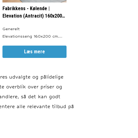
Fabrikkens - Kølende |
Elevation (Antracit) 160x200
cm.
Generelt
Elevationsseng 160x200 cm.
Produceret i: Danmark. Valgfri
Farve: Antracit, Sort, Sand og
Læs mere
Lysegrå. Totalhøjde: ca. 64 cm.
Sengeben: 19 cm.
Elevationsbunde: 20 cm.
es udvalgte og pålidelige
Springmadras: 18 cm.
te overblik over priser og
Topmadras: ca. 7 cm. Motor:
LINAK TD4. Elevations
handlere, så det kan godt
ntere alle relevante tilbud på