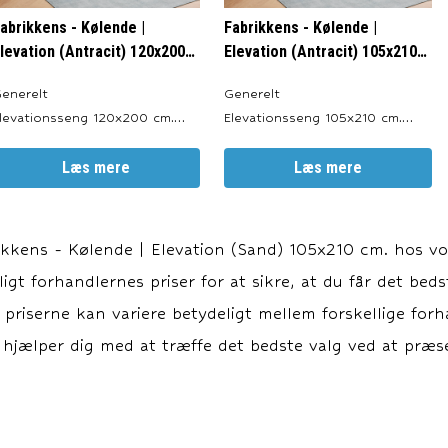
abrikkens - Kølende |
Fabrikkens - Kølende |
levation (Antracit) 120x200
Elevation (Antracit) 105x210
m.
cm.
enerelt
Generelt
levationsseng 120x200 cm.
Elevationsseng 105x210 cm.
roduceret i: Danmark. Valgfri
Produceret i: Danmark. Valgfri
arve: Antracit, Sort, Sand og
Læs mere
Farve: Antracit, Sort, Sand og
Læs mere
grå. Totalhøjde: ca. 64 cm.
Lysegrå. Totalhøjde: ca. 64 cm.
engeben: 19 cm.
Sengeben: 19 cm.
levationsbund: 20 cm.
Elevationsbund: 20 cm.
ikkens - Kølende | Elevation (Sand) 105x210 cm.
hos vor
pringmadras: 18 cm.
Springmadras: 18 cm.
igt forhandlernes priser for at sikre, at du får det beds
opmadras: ca. 7 cm. Motor:
Topmadras: ca. 7 cm. Motor:
LINAK TD4. Elevationsl
LINAK TD4. Elevationsl
at priserne kan variere betydeligt mellem forskellige for
 hjælper dig med at træffe det bedste valg ved at præse