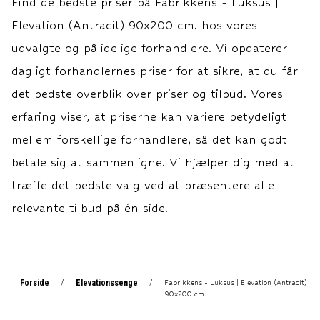
Find de bedste priser på
Fabrikkens - Luksus |
Elevationsbund: 20 cm.
Elevationsbunde: 20 cm.
Elevation (Antracit) 90x200 cm.
hos vores
Springmadras: 18 cm.
Springmadras: 18 cm.
Topmadras: ca. 7 cm.
Topmadras: ca. 7 cm.
udvalgte og pålidelige forhandlere. Vi opdaterer
Motor: LINAK TD4.
Motor: LINAK TD4.
dagligt forhandlernes priser for at sikre, at du får
Elevationsl
Elevations
det bedste overblik over priser og tilbud. Vores
erfaring viser, at priserne kan variere betydeligt
mellem forskellige forhandlere, så det kan godt
betale sig at sammenligne. Vi hjælper dig med at
træffe det bedste valg ved at præsentere alle
relevante tilbud på én side.
Forside
Elevationssenge
/
/
Fabrikkens - Luksus | Elevation (Antracit)
90x200 cm.