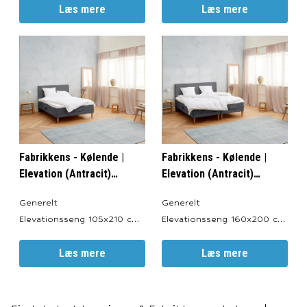
Valgfri Farve: Antracit, Sort,
Læs mere
Valgfri Farve: Antracit, Sort,
Læs mere
Sand og Lysegrå.
Sand og Lysegrå.
Totalhøjde: ca. 64 cm.
Totalhøjde: ca. 64 cm.
Sengeben: 19 cm.
Sengeben: 19 cm.
Elevationsbund: 20 cm.
Elevationsbund: 20 cm.
Springmadras: 18 cm.
Springmadras: 18 cm.
Topmadras: ca. 7 cm.
Topmadras: ca. 7 cm.
Motor: LINAK TD4.
Motor: LINAK TD4.
Elevationsl
Elevationsl
Fabrikkens - Kølende |
Fabrikkens - Kølende |
Elevation (Antracit)
Elevation (Antracit)
105x210 cm.
160x200 cm.
Generelt
Generelt
Elevationsseng 105x210 cm.
Elevationsseng 160x200 cm.
Produceret i: Danmark.
Produceret i: Danmark.
Valgfri Farve: Antracit, Sort,
Læs mere
Valgfri Farve: Antracit, Sort,
Læs mere
Sand og Lysegrå.
Sand og Lysegrå.
Totalhøjde: ca. 64 cm.
Totalhøjde: ca. 64 cm.
Sengeben: 19 cm.
Sengeben: 19 cm.