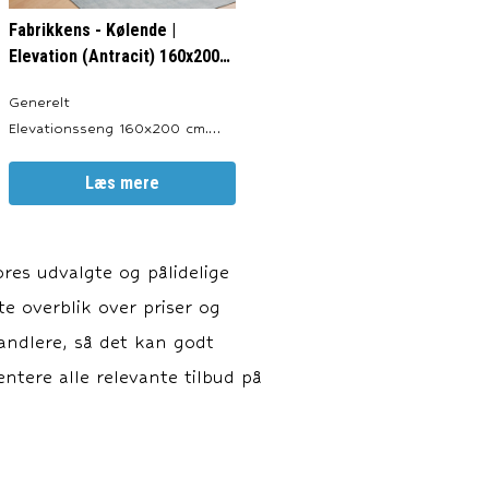
Fabrikkens - Kølende |
Elevation (Antracit) 160x200
cm.
Generelt
Elevationsseng 160x200 cm.
Produceret i: Danmark. Valgfri
Farve: Antracit, Sort, Sand og
Læs mere
Lysegrå. Totalhøjde: ca. 64 cm.
Sengeben: 19 cm.
Elevationsbunde: 20 cm.
res udvalgte og pålidelige
Springmadras: 18 cm.
te overblik over priser og
Topmadras: ca. 7 cm. Motor:
LINAK TD4. Elevations
handlere, så det kan godt
ntere alle relevante tilbud på