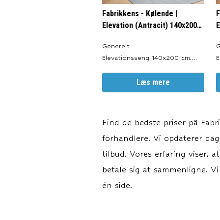
Fabrikkens - Kølende |
F
Elevation (Antracit) 140x200
E
cm.
c
Generelt
G
Elevationsseng 140x200 cm.
E
Produceret i: Danmark. Valgfri
P
Farve: Antracit, Sort, Sand og
Læs mere
F
Lysegrå. Totalhøjde: ca. 64 cm.
Lyse
Sengeben: 19 cm.
S
Elevationsbund: 20 cm.
E
Find de bedste priser på
Fabr
Springmadras: 18 cm.
S
forhandlere. Vi opdaterer dagl
Topmadras: ca. 7 cm. Motor:
T
LINAK TD4. Elevationsl
tilbud. Vores erfaring viser, 
betale sig at sammenligne. Vi
én side.