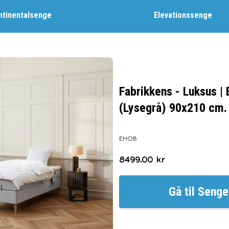
ntinentalsenge
Elevationssenge
Fabrikkens - Luksus | 
(Lysegrå) 90x210 cm.
EHOB
8499.00
kr
Gå til
Senge