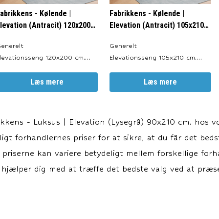
abrikkens - Kølende |
Fabrikkens - Kølende |
levation (Antracit) 120x200
Elevation (Antracit) 105x210
m.
cm.
enerelt
Generelt
levationsseng 120x200 cm.
Elevationsseng 105x210 cm.
roduceret i: Danmark. Valgfri
Produceret i: Danmark. Valgfri
arve: Antracit, Sort, Sand og
Læs mere
Farve: Antracit, Sort, Sand og
Læs mere
grå. Totalhøjde: ca. 64 cm.
Lysegrå. Totalhøjde: ca. 64 cm.
engeben: 19 cm.
Sengeben: 19 cm.
levationsbund: 20 cm.
Elevationsbund: 20 cm.
ikkens - Luksus | Elevation (Lysegrå) 90x210 cm.
hos vo
pringmadras: 18 cm.
Springmadras: 18 cm.
igt forhandlernes priser for at sikre, at du får det beds
opmadras: ca. 7 cm. Motor:
Topmadras: ca. 7 cm. Motor:
LINAK TD4. Elevationsl
LINAK TD4. Elevationsl
at priserne kan variere betydeligt mellem forskellige for
 hjælper dig med at træffe det bedste valg ved at præse