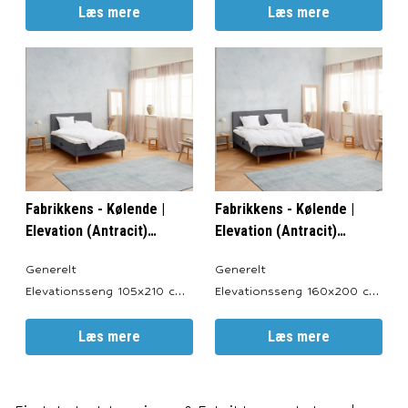
Valgfri Farve: Antracit, Sort,
Læs mere
Valgfri Farve: Antracit, Sort,
Læs mere
Sand og Lysegrå.
Sand og Lysegrå.
Totalhøjde: ca. 64 cm.
Totalhøjde: ca. 64 cm.
Sengeben: 19 cm.
Sengeben: 19 cm.
Elevationsbund: 20 cm.
Elevationsbund: 20 cm.
Springmadras: 18 cm.
Springmadras: 18 cm.
Topmadras: ca. 7 cm.
Topmadras: ca. 7 cm.
Motor: LINAK TD4.
Motor: LINAK TD4.
Elevationsl
Elevationsl
Fabrikkens - Kølende |
Fabrikkens - Kølende |
Elevation (Antracit)
Elevation (Antracit)
105x210 cm.
160x200 cm.
Generelt
Generelt
Elevationsseng 105x210 cm.
Elevationsseng 160x200 cm.
Produceret i: Danmark.
Produceret i: Danmark.
Valgfri Farve: Antracit, Sort,
Læs mere
Valgfri Farve: Antracit, Sort,
Læs mere
Sand og Lysegrå.
Sand og Lysegrå.
Totalhøjde: ca. 64 cm.
Totalhøjde: ca. 64 cm.
Sengeben: 19 cm.
Sengeben: 19 cm.