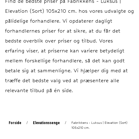
Find de bedste priser på
Fabrikkens - Luksus |
Elevationsbund: 20 cm.
Elevationsbunde: 20 cm.
Elevation (Sort) 105x210 cm.
hos vores udvalgte og
Springmadras: 18 cm.
Springmadras: 18 cm.
Topmadras: ca. 7 cm.
Topmadras: ca. 7 cm.
pålidelige forhandlere. Vi opdaterer dagligt
Motor: LINAK TD4.
Motor: LINAK TD4.
forhandlernes priser for at sikre, at du får det
Elevationsl
Elevations
bedste overblik over priser og tilbud. Vores
erfaring viser, at priserne kan variere betydeligt
mellem forskellige forhandlere, så det kan godt
betale sig at sammenligne. Vi hjælper dig med at
træffe det bedste valg ved at præsentere alle
relevante tilbud på én side.
Forside
Elevationssenge
/
/
Fabrikkens - Luksus | Elevation (Sort)
105x210 cm.