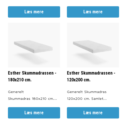
madrashøjde: ca. 14 cm.
madrashøjde: ca. 14 cm.
Kernetykkelse: 12 cm.
Læs mere
Kernetykkelse: 12 cm.
Læs mere
Produceret i Belgien.
Produceret i Belgien.
Certifikater Oeko-Tex
Certifikater Oeko-Tex
Standard 100 Certificeret. -
Standard 100 Certificeret. -
-- Materiale Materiale:
-- Materiale Materiale:
100% komfortskum.
100% komfortskum.
Kernekvalitet (Densitet): 30
Kernekvalitet (Densitet): 30
kg./m3. Komfor
kg./m3. Komfor
Esther Skummadrassen -
Esther Skummadrassen -
180x210 cm.
120x200 cm.
Generelt
Generelt Skummadras
Skummadras 180x210 cm.
120x200 cm. Samlet
Samlet madrashøjde: ca. 14
madrashøjde: ca. 14 cm.
cm. Kernetykkelse: 12 cm.
Læs mere
Kernetykkelse: 12 cm.
Læs mere
Produceret i Belgien.
Produceret i Belgien.
Certifikater Oeko-Tex
Certifikater Oeko-Tex