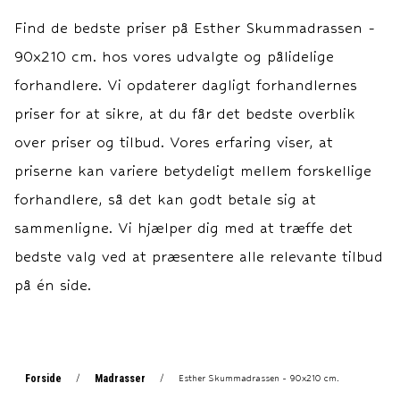
Standard 100 Certificeret. -
Standard 100 Certificeret. -
Find de bedste priser på
Esther Skummadrassen -
-- Materiale Materiale:
-- Materiale Materiale:
90x210 cm.
hos vores udvalgte og pålidelige
100% komfortskum.
100% komfortskum.
Kernekvalitet (Densitet): 30
Kernekvalitet (Densitet): 30
forhandlere. Vi opdaterer dagligt forhandlernes
kg./m3. Komfo
kg./m3. Komfor
priser for at sikre, at du får det bedste overblik
over priser og tilbud. Vores erfaring viser, at
priserne kan variere betydeligt mellem forskellige
forhandlere, så det kan godt betale sig at
sammenligne. Vi hjælper dig med at træffe det
bedste valg ved at præsentere alle relevante tilbud
på én side.
Forside
Madrasser
/
/
Esther Skummadrassen - 90x210 cm.