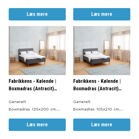
Produceret i: Danmark.
Produceret i: Danmark.
Valgfri Farve: Antracitgrå,
Læs mere
Valgfri Farve: Antracitgrå,
Læs mere
Lysegrå, Sort og Sand.
Lysegrå, Sort og Sand.
Totalhøjde: ca. 56 cm.
Totalhøjde: ca. 56 cm.
Sengeben: 19 cm.
Sengeben: 19 cm.
Boxmadrasser: 30 cm.
Boxmadras: 30 cm.
Topmadras: ca. 7 cm.
Topmadras: ca. 7 cm.
Garanti 15 års
Garanti 15 års
fabriksgaranti imod ramme-
fabriksgaranti imod ramme-
og fjedrebr
og fjedrebrud.
Fabrikkens - Kølende |
Fabrikkens - Kølende |
Boxmadras (Antracit)
Boxmadras (Antracit)
120x200 cm.
105x210 cm.
Generelt
Generelt
Boxmadras 120x200 cm.
Boxmadras 105x210 cm.
Produceret i: Danmark.
Produceret i: Danmark.
Valgfri Farve: Antracitgrå,
Læs mere
Valgfri Farve: Antracitgrå,
Læs mere
Lysegrå, Sort og Sand.
Lysegrå, Sort og Sand.
Totalhøjde: ca. 56 cm.
Totalhøjde: ca. 56 cm.