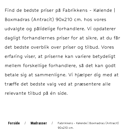
Sengeben: 19 cm.
Sengeben: 19 cm.
Find de bedste priser på
Fabrikkens - Kølende |
Boxmadras: 30 cm.
Boxmadras: 30 cm.
Boxmadras (Antracit) 90x210 cm.
hos vores
Topmadras: ca. 7 cm.
Topmadras: ca. 7 cm.
Garanti 15 års
Garanti 15 års
udvalgte og pålidelige forhandlere. Vi opdaterer
fabriksgaranti imod ramme-
fabriksgaranti imod ramme-
dagligt forhandlernes priser for at sikre, at du får
og fjedrebrud.
og fjedrebrud.
det bedste overblik over priser og tilbud. Vores
erfaring viser, at priserne kan variere betydeligt
mellem forskellige forhandlere, så det kan godt
betale sig at sammenligne. Vi hjælper dig med at
træffe det bedste valg ved at præsentere alle
relevante tilbud på én side.
Forside
Madrasser
/
/
Fabrikkens - Kølende | Boxmadras (Antracit)
90x210 cm.