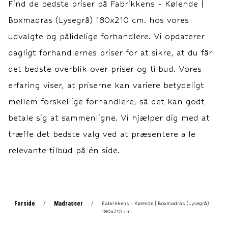
Find de bedste priser på
Fabrikkens - Kølende |
Boxmadras: 30 cm.
Boxmadras: 30 cm.
Boxmadras (Lysegrå) 180x210 cm.
hos vores
Topmadras: ca. 7 cm.
Topmadras: ca. 7 cm.
Garanti 15 års
Garanti 15 års
udvalgte og pålidelige forhandlere. Vi opdaterer
fabriksgaranti imod ramme-
fabriksgaranti imod ramme-
dagligt forhandlernes priser for at sikre, at du får
og fjedrebrud.
og fjedrebrud.
det bedste overblik over priser og tilbud. Vores
erfaring viser, at priserne kan variere betydeligt
mellem forskellige forhandlere, så det kan godt
betale sig at sammenligne. Vi hjælper dig med at
træffe det bedste valg ved at præsentere alle
relevante tilbud på én side.
Forside
Madrasser
/
/
Fabrikkens - Kølende | Boxmadras (Lysegrå)
180x210 cm.