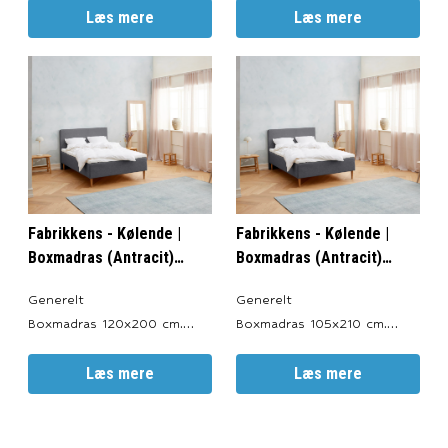
Valgfri Farve: Antracitgrå,
Læs mere
Valgfri Farve: Antracitgrå,
Læs mere
Lysegrå, Sort og Sand.
Lysegrå, Sort og Sand.
Totalhøjde: ca. 56 cm.
Totalhøjde: ca. 56 cm.
Sengeben: 19 cm.
Sengeben: 19 cm.
Boxmadrasser: 30 cm.
Boxmadras: 30 cm.
Topmadras: ca. 7 cm.
Topmadras: ca. 7 cm.
Garanti 15 års
Garanti 15 års
fabriksgaranti imod ramme-
fabriksgaranti imod ramme-
og fjedrebr
og fjedrebrud.
Fabrikkens - Kølende |
Fabrikkens - Kølende |
Boxmadras (Antracit)
Boxmadras (Antracit)
120x200 cm.
105x210 cm.
Generelt
Generelt
Boxmadras 120x200 cm.
Boxmadras 105x210 cm.
Produceret i: Danmark.
Produceret i: Danmark.
Valgfri Farve: Antracitgrå,
Læs mere
Valgfri Farve: Antracitgrå,
Læs mere
Lysegrå, Sort og Sand.
Lysegrå, Sort og Sand.
Totalhøjde: ca. 56 cm.
Totalhøjde: ca. 56 cm.
Sengeben: 19 cm.
Sengeben: 19 cm.