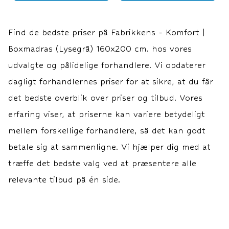
Lysegrå, Sort og Sand.
Lysegrå, Sort og Sand.
Totalhøjde: ca. 56 cm.
Totalhøjde: ca. 56 cm.
Sengeben: 19 cm.
Sengeben: 19 cm.
Find de bedste priser på
Fabrikkens - Komfort |
Boxmadras: 30 cm.
Boxmadras: 30 cm.
Boxmadras (Lysegrå) 160x200 cm.
hos vores
Topmadras: ca. 7 cm.
Topmadras: ca. 7 cm.
Garanti 15 års
Garanti 15 års
udvalgte og pålidelige forhandlere. Vi opdaterer
fabriksgaranti imod ramme-
fabriksgaranti imod ramme-
dagligt forhandlernes priser for at sikre, at du får
og fjedrebrud.
og fjedrebrud.
det bedste overblik over priser og tilbud. Vores
erfaring viser, at priserne kan variere betydeligt
mellem forskellige forhandlere, så det kan godt
betale sig at sammenligne. Vi hjælper dig med at
træffe det bedste valg ved at præsentere alle
relevante tilbud på én side.