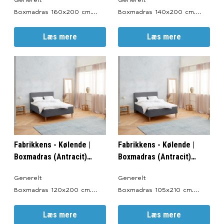
Boxmadras 160x200 cm.
Boxmadras 140x200 cm.
Produceret i: Danmark.
Produceret i: Danmark.
Valgfri Farve: Antracitgrå,
Læs mere
Valgfri Farve: Antracitgrå,
Læs mere
Lysegrå, Sort og Sand.
Lysegrå, Sort og Sand.
Totalhøjde: ca. 56 cm.
Totalhøjde: ca. 56 cm.
Sengeben: 19 cm.
Sengeben: 19 cm.
Boxmadrasser: 30 cm.
Boxmadras: 30 cm.
Topmadras: ca. 7 cm.
Topmadras: ca. 7 cm.
Garanti 15 års
Garanti 15 års
fabriksgaranti imod ramme-
fabriksgaranti imod ramme-
og fjedrebr
og fjedrebrud.
Fabrikkens - Kølende |
Fabrikkens - Kølende |
Boxmadras (Antracit)
Boxmadras (Antracit)
120x200 cm.
105x210 cm.
Generelt
Generelt
Boxmadras 120x200 cm.
Boxmadras 105x210 cm.
Produceret i: Danmark.
Produceret i: Danmark.
Valgfri Farve: Antracitgrå,
Læs mere
Valgfri Farve: Antracitgrå,
Læs mere