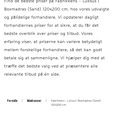
Find de bedste priser på
Fabrikkens - Luksus |
Boxmadras: 30 cm.
Boxmadras: 30 cm.
Boxmadras (Sand) 120x200 cm.
hos vores udvalgte
Topmadras: ca. 7 cm.
Topmadras: ca. 7 cm.
Garanti 15 års
Garanti 15 års
og pålidelige forhandlere. Vi opdaterer dagligt
fabriksgaranti imod ramme-
fabriksgaranti imod ramme-
forhandlernes priser for at sikre, at du får det
og fjedrebrud.
og fjedrebrud.
bedste overblik over priser og tilbud. Vores
erfaring viser, at priserne kan variere betydeligt
mellem forskellige forhandlere, så det kan godt
betale sig at sammenligne. Vi hjælper dig med at
træffe det bedste valg ved at præsentere alle
relevante tilbud på én side.
Forside
Madrasser
/
/
Fabrikkens - Luksus | Boxmadras (Sand)
120x200 cm.