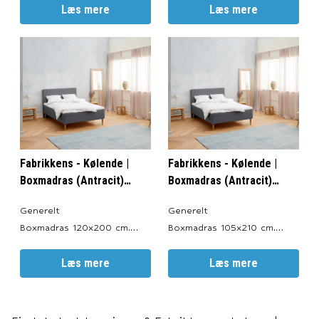
Valgfri Farve: Antracitgrå,
Læs mere
Valgfri Farve: Antracitgrå,
Læs mere
Lysegrå, Sort og Sand.
Lysegrå, Sort og Sand.
Totalhøjde: ca. 56 cm.
Totalhøjde: ca. 56 cm.
Sengeben: 19 cm.
Sengeben: 19 cm.
Boxmadrasser: 30 cm.
Boxmadras: 30 cm.
Topmadras: ca. 7 cm.
Topmadras: ca. 7 cm.
Garanti 15 års
Garanti 15 års
fabriksgaranti imod ramme-
fabriksgaranti imod ramme-
og fjedrebr
og fjedrebrud.
Fabrikkens - Kølende |
Fabrikkens - Kølende |
Boxmadras (Antracit)
Boxmadras (Antracit)
120x200 cm.
105x210 cm.
Generelt
Generelt
Boxmadras 120x200 cm.
Boxmadras 105x210 cm.
Produceret i: Danmark.
Produceret i: Danmark.
Valgfri Farve: Antracitgrå,
Læs mere
Valgfri Farve: Antracitgrå,
Læs mere
Lysegrå, Sort og Sand.
Lysegrå, Sort og Sand.
Totalhøjde: ca. 56 cm.
Totalhøjde: ca. 56 cm.
Sengeben: 19 cm.
Sengeben: 19 cm.