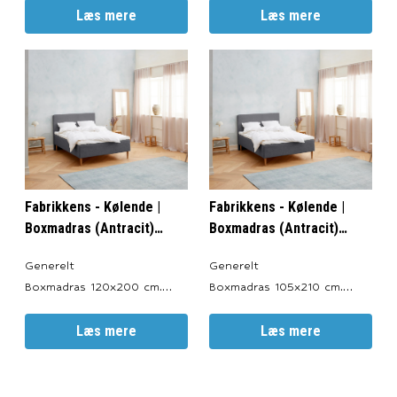
Valgfri Farve: Antracitgrå,
Læs mere
Valgfri Farve: Antracitgrå,
Læs mere
Lysegrå, Sort og Sand.
Lysegrå, Sort og Sand.
Totalhøjde: ca. 56 cm.
Totalhøjde: ca. 56 cm.
Sengeben: 19 cm.
Sengeben: 19 cm.
Boxmadrasser: 30 cm.
Boxmadras: 30 cm.
Topmadras: ca. 7 cm.
Topmadras: ca. 7 cm.
Garanti 15 års
Garanti 15 års
fabriksgaranti imod ramme-
fabriksgaranti imod ramme-
og fjedrebr
og fjedrebrud.
Fabrikkens - Kølende |
Fabrikkens - Kølende |
Boxmadras (Antracit)
Boxmadras (Antracit)
120x200 cm.
105x210 cm.
Generelt
Generelt
Boxmadras 120x200 cm.
Boxmadras 105x210 cm.
Produceret i: Danmark.
Produceret i: Danmark.
Valgfri Farve: Antracitgrå,
Læs mere
Valgfri Farve: Antracitgrå,
Læs mere
Lysegrå, Sort og Sand.
Lysegrå, Sort og Sand.
Totalhøjde: ca. 56 cm.
Totalhøjde: ca. 56 cm.
Sengeben: 19 cm.
Sengeben: 19 cm.