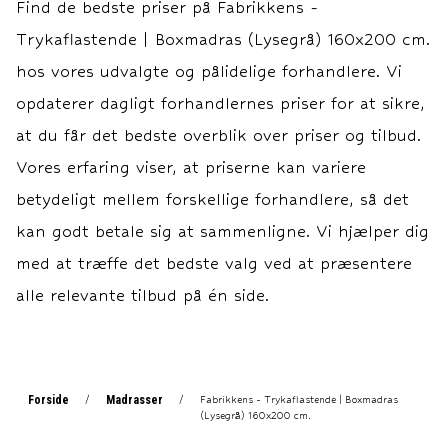
Find de bedste priser på
Fabrikkens -
Boxmadras: 30 cm.
Boxmadras: 30 cm.
Trykaflastende | Boxmadras (Lysegrå) 160x200 cm.
Topmadras: ca. 7 cm.
Topmadras: ca. 7 cm.
Garanti 15 års
Garanti 15 års
hos vores udvalgte og pålidelige forhandlere. Vi
fabriksgaranti imod ramme-
fabriksgaranti imod ramme-
opdaterer dagligt forhandlernes priser for at sikre,
og fjedrebrud.
og fjedrebrud.
at du får det bedste overblik over priser og tilbud.
Vores erfaring viser, at priserne kan variere
betydeligt mellem forskellige forhandlere, så det
kan godt betale sig at sammenligne. Vi hjælper dig
med at træffe det bedste valg ved at præsentere
alle relevante tilbud på én side.
Forside
Madrasser
/
/
Fabrikkens - Trykaflastende | Boxmadras
(Lysegrå) 160x200 cm.