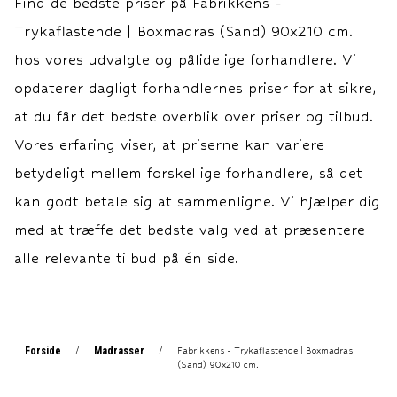
Find de bedste priser på
Fabrikkens -
Boxmadras: 30 cm.
Boxmadras: 30 cm.
Trykaflastende | Boxmadras (Sand) 90x210 cm.
Topmadras: ca. 7 cm.
Topmadras: ca. 7 cm.
Garanti 15 års
Garanti 15 års
hos vores udvalgte og pålidelige forhandlere. Vi
fabriksgaranti imod ramme-
fabriksgaranti imod ramme-
opdaterer dagligt forhandlernes priser for at sikre,
og fjedrebrud.
og fjedrebrud.
at du får det bedste overblik over priser og tilbud.
Vores erfaring viser, at priserne kan variere
betydeligt mellem forskellige forhandlere, så det
kan godt betale sig at sammenligne. Vi hjælper dig
med at træffe det bedste valg ved at præsentere
alle relevante tilbud på én side.
Forside
Madrasser
/
/
Fabrikkens - Trykaflastende | Boxmadras
(Sand) 90x210 cm.