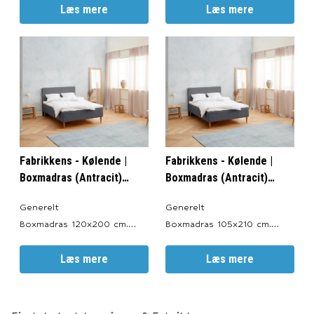
Valgfri Farve: Antracitgrå,
Læs mere
Valgfri Farve: Antracitgrå,
Læs mere
Lysegrå, Sort og Sand.
Lysegrå, Sort og Sand.
Totalhøjde: ca. 56 cm.
Totalhøjde: ca. 56 cm.
Sengeben: 19 cm.
Sengeben: 19 cm.
Boxmadrasser: 30 cm.
Boxmadras: 30 cm.
Topmadras: ca. 7 cm.
Topmadras: ca. 7 cm.
Garanti 15 års
Garanti 15 års
fabriksgaranti imod ramme-
fabriksgaranti imod ramme-
og fjedrebr
og fjedrebrud.
Fabrikkens - Kølende |
Fabrikkens - Kølende |
Boxmadras (Antracit)
Boxmadras (Antracit)
120x200 cm.
105x210 cm.
Generelt
Generelt
Boxmadras 120x200 cm.
Boxmadras 105x210 cm.
Produceret i: Danmark.
Produceret i: Danmark.
Valgfri Farve: Antracitgrå,
Læs mere
Valgfri Farve: Antracitgrå,
Læs mere
Lysegrå, Sort og Sand.
Lysegrå, Sort og Sand.
Totalhøjde: ca. 56 cm.
Totalhøjde: ca. 56 cm.
Sengeben: 19 cm.
Sengeben: 19 cm.