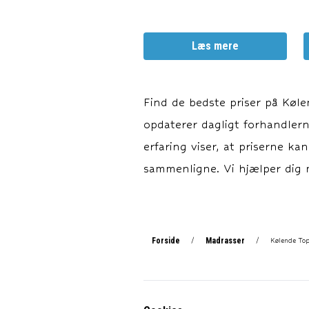
Læs mere
Find de bedste priser på
Køle
opdaterer dagligt forhandlerne
erfaring viser, at priserne ka
sammenligne. Vi hjælper dig m
Forside
Madrasser
/
/
Kølende To