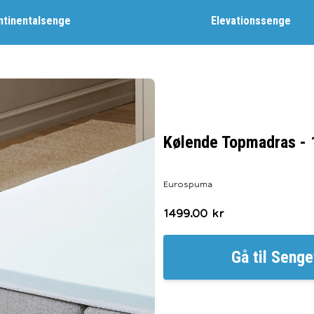
ntinentalsenge
Elevationssenge
Kølende Topmadras -
Eurospuma
1499.00
kr
Gå til
Senge