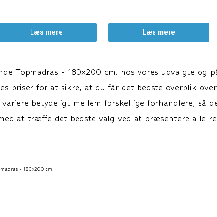
Læs mere
Læs mere
nde Topmadras - 180x200 cm.
hos vores udvalgte og pål
s priser for at sikre, at du får det bedste overblik over
n variere betydeligt mellem forskellige forhandlere, så d
ed at træffe det bedste valg ved at præsentere alle rel
pmadras - 180x200 cm.