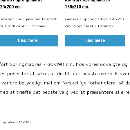
20x200 cm.
180x210 cm.
erelt Springmadras 120x200
Generelt Springmadras 180x210
uceret i: Danmark.
cm. Produceret i: Danmark.
algfri Farve: Sort, Antracitgrå,
Valgfri Farve: Sort, Antracitgrå,
segrå og Sand. Møbeltekstil
Læs mere
Lysegrå og Sand. Møbeltekstil
Læs mere
ed kuvertsyning og indbygget
med kuvertsyning og indbygget
skrid. Garanti 10 års garanti
antiskrid. Garanti 10 års garanti
mod brud på fjedrene. Alle
imod brud på fjedrene. Alle
ort Springmadras - 80x190 cm.
hos vores udvalgte og p
ekstiler er Oeko Tex certific
tekstiler er Oeko Tex certific
s priser for at sikre, at du får det bedste overblik over
n variere betydeligt mellem forskellige forhandlere, så d
ed at træffe det bedste valg ved at præsentere alle rel
ringmadras - 80x190 cm.