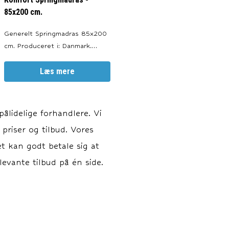
85x200 cm.
Generelt Springmadras 85x200
cm. Produceret i: Danmark.
Valgfri Farve: Sort, Antracitgrå,
Lysegrå og Sand. Møbeltekstil
Læs mere
med kuvertsyning og indbygget
antiskrid. Garanti 10 års garanti
imod brud på fjedrene. Alle
ålidelige forhandlere. Vi
tekstiler er Oeko Tex certifice
 priser og tilbud. Vores
et kan godt betale sig at
evante tilbud på én side.