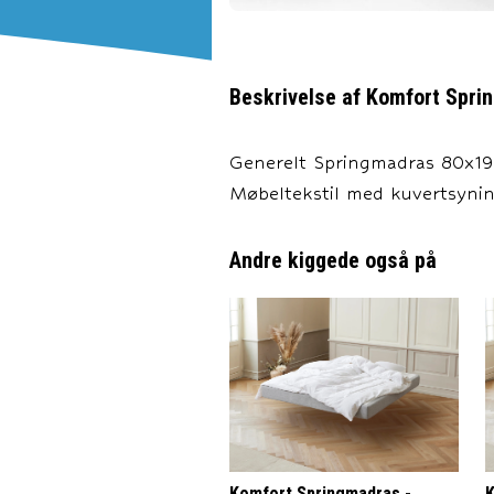
Beskrivelse af
Komfort Spri
Generelt Springmadras 80x190
Møbeltekstil med kuvertsyning
Andre kiggede også på
Komfort Springmadras -
K