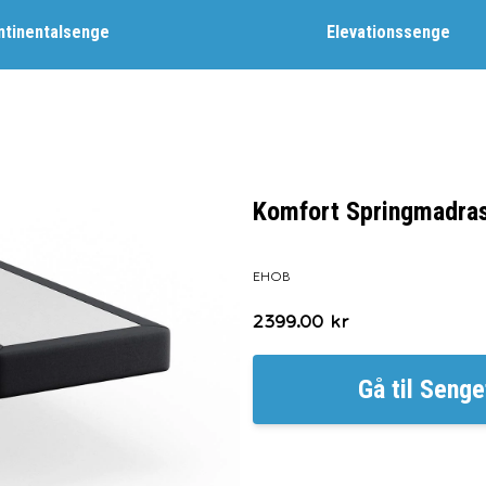
ntinentalsenge
Elevationssenge
Komfort Springmadras
EHOB
2399.00
kr
Gå til
Senge