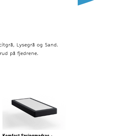
citgrå, Lysegrå og Sand.
rud på fjedrene.
Komfort Springmadras -