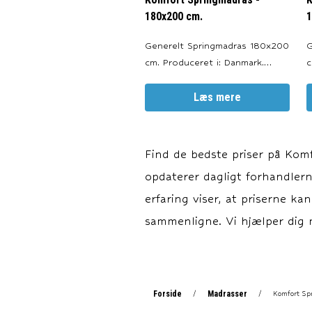
180x200 cm.
1
Generelt Springmadras 180x200
Gen
cm. Produceret i: Danmark.
cm. Prod
Valgfri Farve: Sort, Antracitgrå,
V
Lysegrå og Sand. Møbeltekstil
Læs mere
Ly
med kuvertsyning og indbygget
m
antiskrid. Garanti 10 års garanti
anti
imod brud på fjedrene. Alle
i
Find de bedste priser på
Komf
tekstiler er Oeko Tex certific
t
opdaterer dagligt forhandlerne
erfaring viser, at priserne ka
sammenligne. Vi hjælper dig m
Forside
Madrasser
/
/
Komfort Sp