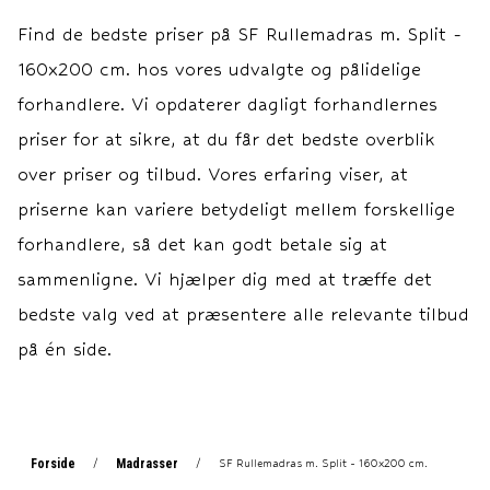
--- Materiale
--- Materiale
Find de bedste priser på
SF Rullemadras m. Split -
Materiale: 100% bomuld.
Materiale: 100% bomuld.
160x200 cm.
hos vores udvalgte og pålidelige
Betræk: 150 gr./m2
Betræk: 150 gr./m2
bomuldscambric. Fyld: 350
bomuldscambric. Fyld: 350
forhandlere. Vi opdaterer dagligt forhandlernes
gr./m2 bo
gr./m2 b
priser for at sikre, at du får det bedste overblik
over priser og tilbud. Vores erfaring viser, at
priserne kan variere betydeligt mellem forskellige
forhandlere, så det kan godt betale sig at
sammenligne. Vi hjælper dig med at træffe det
bedste valg ved at præsentere alle relevante tilbud
på én side.
Forside
Madrasser
/
/
SF Rullemadras m. Split - 160x200 cm.