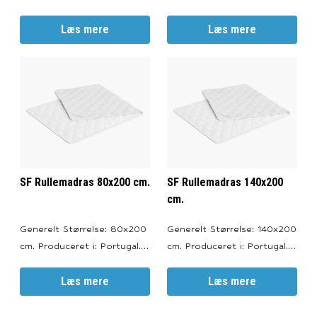
Oeko Tex Certificeret.
i: Portugal. Oeko Tex
Farve: Hvid. Passer til alle
Læs mere
Certificeret. Farve: Hvid.
Læs mere
typer af senge,
Passer til alle typer
madrasser og topmadrasser.
af senge, madrasser og
--- Materiale
topmadrasser. --- Materiale
Materiale: 100% bomuld.
Materiale: 100% bomuld.
Betræk: 150 gr./m2
Betræk: 150 gr./m2
bomuldscambric. Fyld: 350
bomuldscambric. Fyld: 350
gr./m2 b
gr./m2 b
SF Rullemadras 80x200 cm.
SF Rullemadras 140x200
cm.
Generelt Størrelse: 80x200
Generelt Størrelse: 140x200
cm. Produceret i: Portugal.
cm. Produceret i: Portugal.
Oeko Tex Certificeret.
Oeko Tex Certificeret.
Farve: Hvid. Passer til alle
Læs mere
Farve: Hvid. Passer til alle
Læs mere
typer af senge,
typer af senge,
madrasser og topmadrasser.
madrasser og topmadrasser.