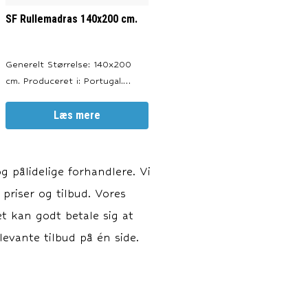
SF Rullemadras 140x200 cm.
Generelt Størrelse: 140x200
cm. Produceret i: Portugal.
Oeko Tex Certificeret. Farve:
Hvid. Passer til alle typer
Læs mere
af senge, madrasser og
topmadrasser. --- Materiale
Materiale: 100% bomuld.
 pålidelige forhandlere. Vi
Betræk: 150 gr./m2
 priser og tilbud. Vores
bomuldscambric. Fyld: 350
gr./m2 b
et kan godt betale sig at
evante tilbud på én side.