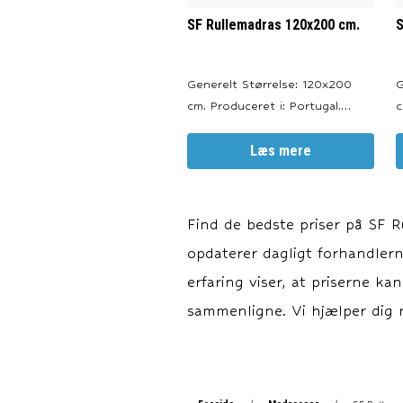
SF Rullemadras 120x200 cm.
S
Generelt Størrelse: 120x200
G
cm. Produceret i: Portugal.
cm. Prod
Oeko Tex Certificeret. Farve:
O
Hvid. Passer til alle typer
Læs mere
Hvid. 
af senge, madrasser og
a
topmadrasser. --- Materiale
to
Materiale: 100% bomuld.
M
Find de bedste priser på
SF R
Betræk: 150 gr./m2
B
opdaterer dagligt forhandlerne
bomuldscambric. Fyld: 350
b
gr./m2 b
g
erfaring viser, at priserne ka
sammenligne. Vi hjælper dig m