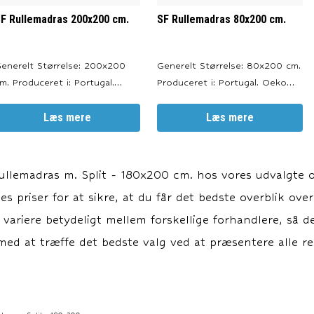
F Rullemadras 200x200 cm.
SF Rullemadras 80x200 cm.
enerelt Størrelse: 200x200
Generelt Størrelse: 80x200 cm.
uceret i: Portugal.
Produceret i: Portugal. Oeko
eko Tex Certificeret. Farve:
Tex Certificeret. Farve: Hvid.
Passer til alle typer
Læs mere
Passer til alle typer af senge,
Læs mere
f senge, madrasser og
madrasser og topmadrasser. --
pmadrasser. --- Materiale
- Materiale Materiale: 100%
ateriale: 100% bomuld.
bomuld. Betræk: 150 gr./m2
ullemadras m. Split - 180x200 cm.
hos vores udvalgte og
etræk: 150 gr./m2
bomuldscambric. Fyld: 350
s priser for at sikre, at du får det bedste overblik over
omuldscambric. Fyld: 350
gr./m2 bo
r./m2 b
n variere betydeligt mellem forskellige forhandlere, så d
ed at træffe det bedste valg ved at præsentere alle rel