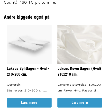
Count): 180 TC pr. tomme.
Andre kiggede også på
Luksus Splitlagen - Hvid -
Luksus Kuvertlagen (Hvid)
210x200 cm.
210x210 cm.
Generelt
Generelt Størrelse: 80x200
Størrelser: 210x200 cm.
cm. Farve: Hvid. Passer til
Farve: Hvid. Split: 60 cm. i
topmadrasser med en højde
hoved- og fodende.
Læs mere
på 6-10 cm. --- Materiale
Læs mere
Produceret i: Portugal.
100% bomuldssatin.