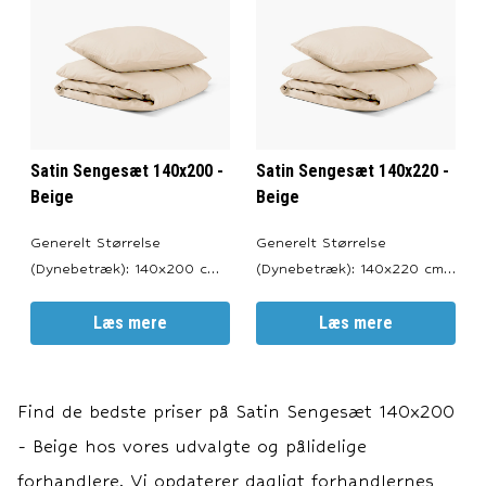
Satin Sengesæt 140x200 -
Satin Sengesæt 140x220 -
Beige
Beige
Generelt Størrelse
Generelt Størrelse
(Dynebetræk): 140x200 cm.
(Dynebetræk): 140x220 cm.
Størrelse (Pudebetræk):
Størrelse (Pudebetræk):
60x63 cm. Farve: Beige.
Læs mere
60x63 cm. Farve: Beige.
Læs mere
Lynlåslukning i både pude-
Lynlåslukning i både pude-
og dynebetræk. Oeko-Tex
og dynebetræk. Oeko-Tex
100 Certificeret. ---
100 Certificeret. ---
Find de bedste priser på
Satin Sengesæt 140x200
Materiale Materiale: 100%
Materiale Materiale: 100%
- Beige
hos vores udvalgte og pålidelige
Bomuldssatin. Trådetæthed:
Bomuldssatin. Trådetæthed:
500 tråde pr.
500 tråde pr.
forhandlere. Vi opdaterer dagligt forhandlernes