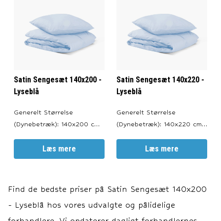
Satin Sengesæt 140x200 -
Satin Sengesæt 140x220 -
Lyseblå
Lyseblå
Generelt Størrelse
Generelt Størrelse
(Dynebetræk): 140x200 cm.
(Dynebetræk): 140x220 cm.
Størrelse (Pudebetræk):
Størrelse (Pudebetræk):
60x63 cm. Farve: Lyseblå.
Læs mere
60x63 cm. Farve: Lyseblå.
Læs mere
Lynlåslukning i både pude-
Lynlåslukning i både pude-
og dynebetræk. Oeko-Tex
og dynebetræk. Oeko-Tex
100 Certificeret. ---
100 Certificeret. ---
Find de bedste priser på
Satin Sengesæt 140x200
Materiale Materiale: 100%
Materiale Materiale: 100%
- Lyseblå
hos vores udvalgte og pålidelige
Bomuldssatin. Trådetæthed:
Bomuldssatin. Trådetæthed:
500 tråde pr. kvadrattomme
500 tråde pr. kvadrattomme
forhandlere. Vi opdaterer dagligt forhandlernes