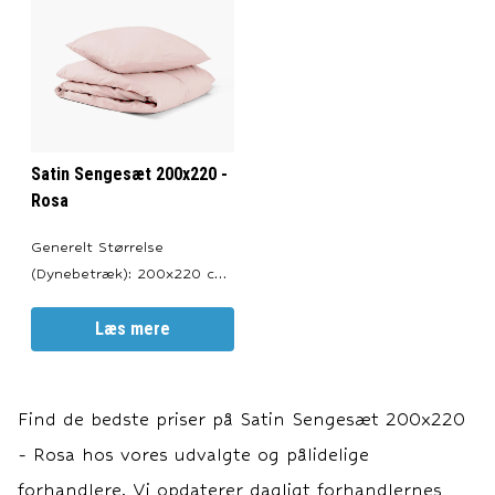
100 Certificeret. ---
Materiale Materiale: 100%
Bomuldssatin. Trådetæthed:
500 tråde pr.
kvadrattomme.
Satin Sengesæt 200x220 -
Rosa
Generelt Størrelse
(Dynebetræk): 200x220 cm.
Størrelse (Pudebetræk):
60x63 cm. Farve: Rosa.
Læs mere
Lynlåslukning i både pude-
og dynebetræk. Oeko-Tex
100 Certificeret. ---
Find de bedste priser på
Satin Sengesæt 200x220
Materiale Materiale: 100%
- Rosa
hos vores udvalgte og pålidelige
Bomuldssatin. Trådetæthed:
500 tråde pr.
forhandlere. Vi opdaterer dagligt forhandlernes