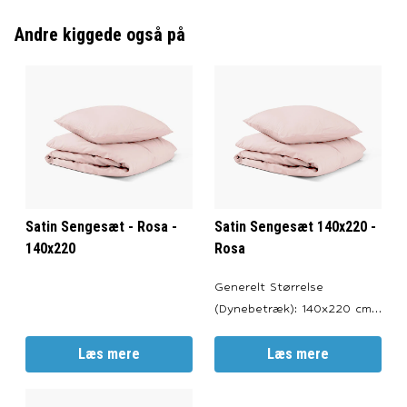
Andre kiggede også på
Satin Sengesæt - Rosa -
Satin Sengesæt 140x220 -
140x220
Rosa
Generelt Størrelse
(Dynebetræk): 140x220 cm.
Størrelse (Pudebetræk):
Læs mere
60x63 cm. Farve: Rosa.
Læs mere
Lynlåslukning i både pude-
og dynebetræk. Oeko-Tex